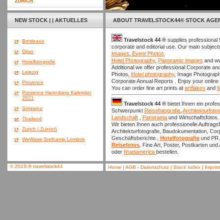
ZURICH
NEW STOCK | | AKTUELLES
ABOUT TRAVELSTOCK44
®
STOCK AGE
Travelstock 44
®
supplies professional
Bordeaux
corporate and editorial use. Our main subject
Dijon
Images
,
Event Photos,
Hotel Photography
,
Panoramic Images
and wo
Hotelfotografie
Additional we offer professional Corporate and
Leipzig
Photos,
Hotel photography
, Image Photograp
Corporate Annual Reports . Enjoy your online
Provence
You can order fine art prints at
artflakes
and
f
Provence Harenberg Kalender
2021
Travelstock 44
®
bietet Ihnen ein profes
Singapur
Schwerpunkt
Reisefotografie
,
Architekturfoto
Landschaft
,
Panorama
und Wirtschaftsfotos.
Thailand
Wir bieten Ihnen auch professionelle Auftrags
Zurich | Zuerich
Architekturfotografie, Baudokumentation, Cor
Geschäftsberichte ,
Hotelfotografie
und PR. 
WeWave Surfcamp Lombok
Reisefotos
. Fine Art, Poster, Postkarten un
oder
finartamerica
bestellen.
© 2019
®
travelstock44
Home
|
AGB - Datenschutz
|
Stock Index
|
Imprin