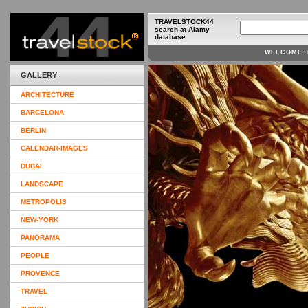
TRAVELSTOCK44
search at Alamy
database
WELCOME 
GALLERY
ARCHITECTURE
BARCELONA
BERLIN
CALENDAR-IMAGES
DUBAI
LANDSCAPE
METROPOLIS
NEW-YORK
PANORAMA
PEOPLE
PROVENCE
TRAVEL